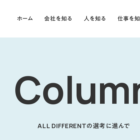
ホーム
会社を知る
人を知る
仕事を知
私たちについて
社員インタビュー
職種紹介
成長する仕組み
クロストーク
取り組み事例
Colum
働く環境
募集要項
事業内容
コラム
SDGsの取り組み
会社概要
ALL DIFFERENTの選考に進んで