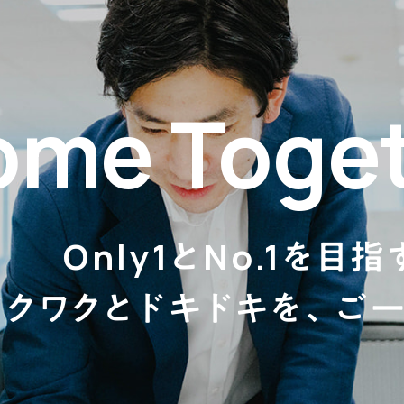
me Toget
Only1とNo.1を目指
ワクワクとドキドキを、ご