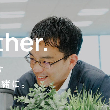
her.
す
一緒に。