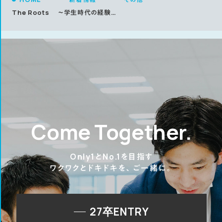
The Roots ～学生時代の経験～ VOL.11 コンサルタント職 N・Iさん
Come Together.
Only1とNo.1を目指す
ワクワクとドキドキを、ご一緒に。
27卒ENTRY