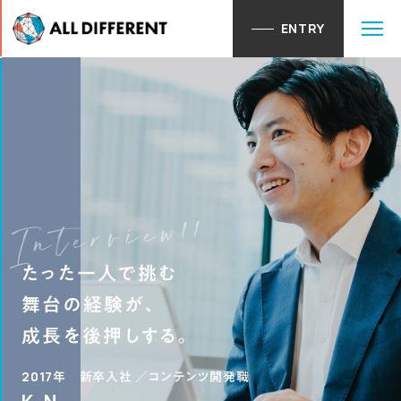
ENTRY
28卒ENTRY
Interview11
たった一人で挑む
舞台の経験が、
成長を後押しする。
2017年 新卒入社 ／コンテンツ開発職