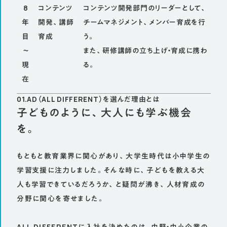
8
コンテンツ
コンテンツ開発部門のリーダーとして、
年
開発、講師
チームマネジメント、メンバー育成を行
目
育成
う。
～
また、研修講師の立ち上げ・育成に携わ
現
る。
在
01.AD（ALL DIFFERENT）を選んだ理由とは
子どものように、大人にも学ぶ機会
を。
もともと教育業界に関心があり、大学生時代は小中学生の
学習支援に注力しました。そんな時に、子どもを教える大
人も学習できているだろうか、と疑問が沸き、人材育成の
分野に関心を寄せました。
ALL DIFFERENTに入社を決めたのは、中堅・中小企業の