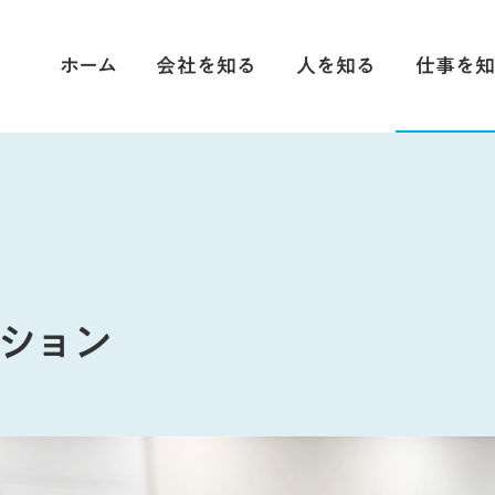
ホーム
会社を知る
人を知る
仕事を知
私たちについて
社員インタビュー
職種紹介
成長する仕組み
クロストーク
取り組み事例
働く環境
募集要項
事業内容
コラム
ション
SDGsの取り組み
会社概要